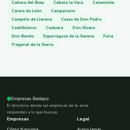
Cabeza del Buey
Cabeza la Vaca
Calamonte
Calera de León
Campanario
Campillo de Llerena
Casas de Don Pedro
Castilblanco
Castuera
Don Álvaro
Don Benito
Esparragosa de la Serena
Feria
Fregenal de la Sierra
Empresas Badajoz
El directorio donde las empresas de tu zona
responden a lo que buscas.
Empresas
Legal
Cómo funciona
Aviso legal