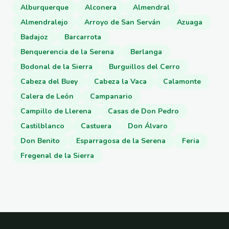
Alburquerque
Alconera
Almendral
Almendralejo
Arroyo de San Serván
Azuaga
Badajoz
Barcarrota
Benquerencia de la Serena
Berlanga
Bodonal de la Sierra
Burguillos del Cerro
Cabeza del Buey
Cabeza la Vaca
Calamonte
Calera de León
Campanario
Campillo de Llerena
Casas de Don Pedro
Castilblanco
Castuera
Don Álvaro
Don Benito
Esparragosa de la Serena
Feria
Fregenal de la Sierra