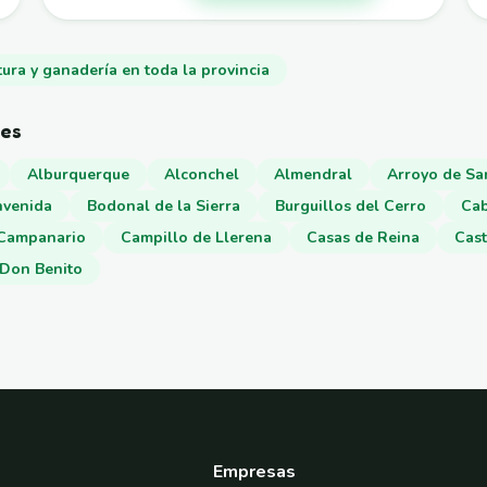
tura y ganadería en toda la provincia
nes
Alburquerque
Alconchel
Almendral
Arroyo de Sa
nvenida
Bodonal de la Sierra
Burguillos del Cerro
Cab
Campanario
Campillo de Llerena
Casas de Reina
Cast
Don Benito
Empresas