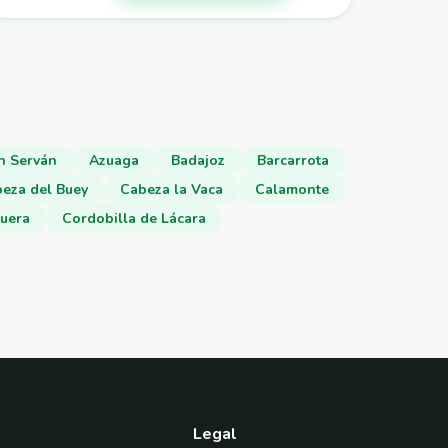
n Serván
Azuaga
Badajoz
Barcarrota
eza del Buey
Cabeza la Vaca
Calamonte
uera
Cordobilla de Lácara
Legal