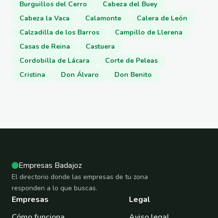
Burguillos del Cerro
Cabeza del Buey
Cabeza la Vaca
Calamonte
Calera de León
Calzadilla de los Barros
Campillo de Llerena
Casas de Reina
Castuera
Cordobilla de Lácara
Corte de Peleas
Cristina
Don Álvaro
Don Benito
Empresas Badajoz
El directorio donde las empresas de tu zona
responden a lo que buscas.
Empresas
Legal
Cómo funciona
Aviso legal