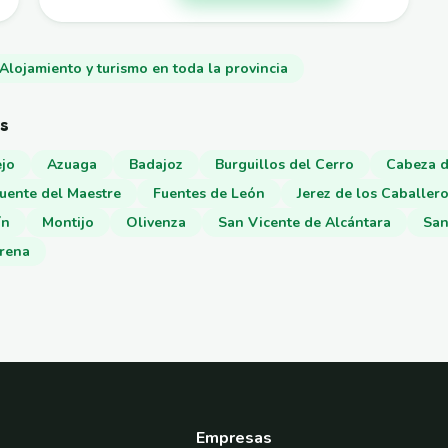
Alojamiento y turismo en toda la provincia
es
jo
Azuaga
Badajoz
Burguillos del Cerro
Cabeza d
uente del Maestre
Fuentes de León
Jerez de los Caballer
ín
Montijo
Olivenza
San Vicente de Alcántara
San
erena
Empresas