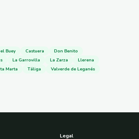
el Buey
Castuera
Don Benito
os
La Garrovilla
La Zarza
Llerena
ta Marta
Táliga
Valverde de Leganés
Legal