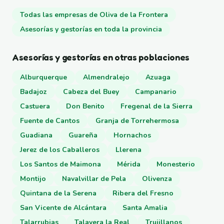
Todas las empresas de Oliva de la Frontera
Asesorías y gestorías en toda la provincia
Asesorías y gestorías en otras poblaciones
Alburquerque
Almendralejo
Azuaga
Badajoz
Cabeza del Buey
Campanario
Castuera
Don Benito
Fregenal de la Sierra
Fuente de Cantos
Granja de Torrehermosa
Guadiana
Guareña
Hornachos
Jerez de los Caballeros
Llerena
Los Santos de Maimona
Mérida
Monesterio
Montijo
Navalvillar de Pela
Olivenza
Quintana de la Serena
Ribera del Fresno
San Vicente de Alcántara
Santa Amalia
Talarrubias
Talavera la Real
Trujillanos