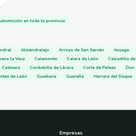
utomoción en toda la provincia
ndral
Almendralejo
Arroyo de San Serván
Azuaga
beza la Vaca
Calamonte
Calera de León
Calzadilla de
Castuera
Cordobilla de Lácara
Corte de Peleas
Don 
ntes de León
Guadiana
Guareña
Herrera del Duque
Empresas