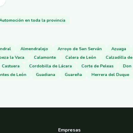
Automoción en toda la provincia
ndral
Almendralejo
Arroyo de San Serván
Azuaga
beza la Vaca
Calamonte
Calera de León
Calzadilla de
Castuera
Cordobilla de Lácara
Corte de Peleas
Don 
ntes de León
Guadiana
Guareña
Herrera del Duque
Empresas