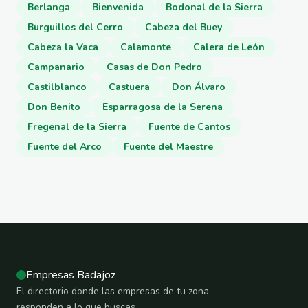
Berlanga
Bienvenida
Bodonal de la Sierra
Burguillos del Cerro
Cabeza del Buey
Cabeza la Vaca
Calamonte
Calera de León
Campanario
Casas de Don Pedro
Castilblanco
Castuera
Don Álvaro
Don Benito
Esparragosa de la Serena
Fregenal de la Sierra
Fuente de Cantos
Fuente del Arco
Fuente del Maestre
Empresas Badajoz
El directorio donde las empresas de tu zona
responden a lo que buscas.