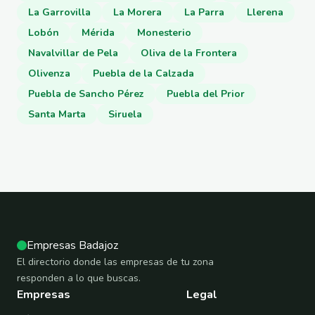
La Garrovilla
La Morera
La Parra
Llerena
Lobón
Mérida
Monesterio
Navalvillar de Pela
Oliva de la Frontera
Olivenza
Puebla de la Calzada
Puebla de Sancho Pérez
Puebla del Prior
Santa Marta
Siruela
Empresas Badajoz
El directorio donde las empresas de tu zona
responden a lo que buscas.
Empresas
Legal