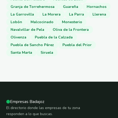
Granja de Torrehermosa
Guareña
Hornachos
La Garrovilla
La Morera
La Parra
Llerena
Lobón
Malcocinado
Monesterio
Navalvillar de Pela
Oliva de la Frontera
Olivenza
Puebla de la Calzada
Puebla de Sancho Pérez
Puebla del Prior
Santa Marta
Siruela
Empresas Badajoz
El directorio donde las empresas de tu zona
responden a lo que buscas.