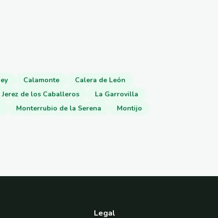
uey
Calamonte
Calera de León
Jerez de los Caballeros
La Garrovilla
o
Monterrubio de la Serena
Montijo
Legal