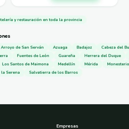
telería y restauración en toda la provincia
iones
Arroyo de San Serván
Azuaga
Badajoz
Cabeza del B
erra
Fuentes de León
Guareña
Herrera del Duque
Los Santos de Maimona
Medellín
Mérida
Monesteri
 la Serena
Salvatierra de los Barros
Empresas