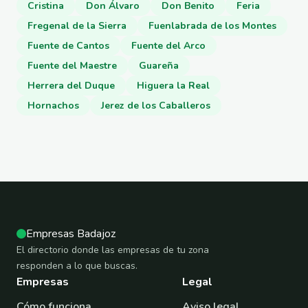
Cristina
Don Álvaro
Don Benito
Feria
Fregenal de la Sierra
Fuenlabrada de los Montes
Fuente de Cantos
Fuente del Arco
Fuente del Maestre
Guareña
Herrera del Duque
Higuera la Real
Hornachos
Jerez de los Caballeros
Empresas Badajoz
El directorio donde las empresas de tu zona
responden a lo que buscas.
Empresas
Legal
Cómo funciona
Aviso legal