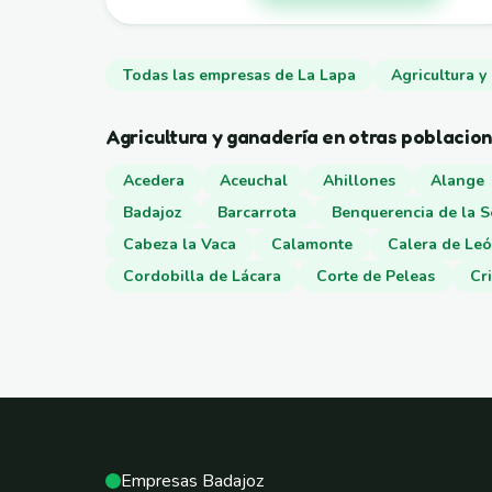
Todas las empresas de La Lapa
Agricultura y
Agricultura y ganadería en otras poblacio
Acedera
Aceuchal
Ahillones
Alange
Badajoz
Barcarrota
Benquerencia de la 
Cabeza la Vaca
Calamonte
Calera de Le
Cordobilla de Lácara
Corte de Peleas
Cri
Empresas Badajoz