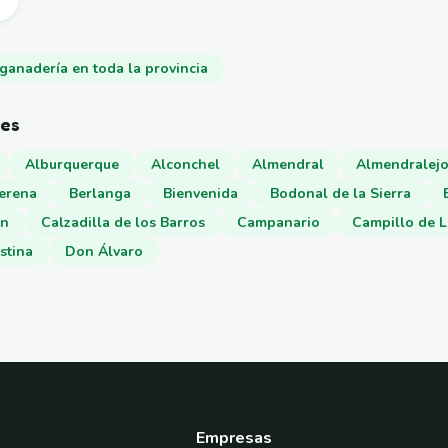
 ganadería en toda la provincia
nes
Alburquerque
Alconchel
Almendral
Almendralej
Serena
Berlanga
Bienvenida
Bodonal de la Sierra
ón
Calzadilla de los Barros
Campanario
Campillo de L
stina
Don Álvaro
Empresas