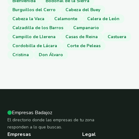
Bienvenida
Bodonal de la Sierra
Burguillos del Cerro
Cabeza del Buey
Cabeza la Vaca
Calamonte
Calera de León
Calzadilla de los Barros
Campanario
Campillo de Llerena
Casas de Reina
Castuera
Cordobilla de Lácara
Corte de Peleas
Cristina
Don Álvaro
Empresas Badajoz
El directorio donde las empresas de tu zona
responden a lo que buscas.
Empresas
Legal