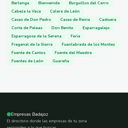
Berlanga
Bienvenida
Burguillos del Cerro
Cabeza la Vaca
Calera de León
Casas de Don Pedro
Casas de Reina
Castuera
Corte de Peleas
Don Benito
Esparragalejo
Esparragosa de la Serena
Feria
Fregenal de la Sierra
Fuenlabrada de los Montes
Fuente de Cantos
Fuente del Maestre
Fuentes de León
Guareña
Empresas Badajoz
El directorio donde las empresas de tu zona
responden a lo que buscas.