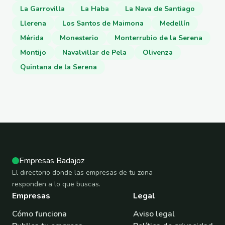
La Garrovilla
La Haba
La Nava de Santiago
Llerena
Los Santos de Maimona
Medellín
Mérida
Monesterio
Monterrubio de la Serena
Montijo
Navalvillar de Pela
Olivenza
Quintana de la Serena
Empresas Badajoz
El directorio donde las empresas de tu zona
responden a lo que buscas.
Empresas
Legal
Cómo funciona
Aviso legal