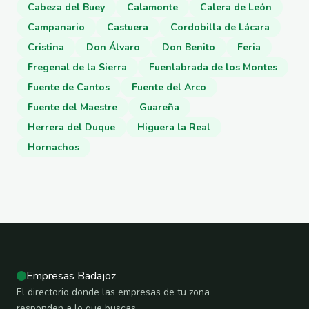
Cabeza del Buey
Calamonte
Calera de León
Campanario
Castuera
Cordobilla de Lácara
Cristina
Don Álvaro
Don Benito
Feria
Fregenal de la Sierra
Fuenlabrada de los Montes
Fuente de Cantos
Fuente del Arco
Fuente del Maestre
Guareña
Herrera del Duque
Higuera la Real
Hornachos
Empresas Badajoz
El directorio donde las empresas de tu zona
responden a lo que buscas.