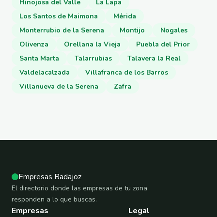
Hinojosa del Valle
La Lapa
Los Santos de Maimona
Mérida
Monterrubio de la Serena
Montijo
Nogales
Olivenza
Orellana la Vieja
Puebla del Prior
Santa Marta
Talarrubias
Talavera la Real
Valdelacalzada
Villafranca de los Barros
Villanueva de la Serena
Zafra
Empresas Badajoz
El directorio donde las empresas de tu zona
responden a lo que buscas.
Empresas
Legal