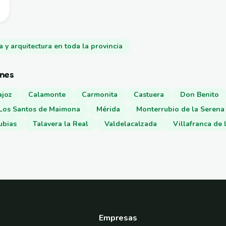
a y arquitectura en toda la provincia
ones
ajoz
Calamonte
Carmonita
Castuera
Don Benito
Los Santos de Maimona
Mérida
Monterrubio de la Serena
ubias
Talavera la Real
Valdelacalzada
Villafranca de 
Empresas