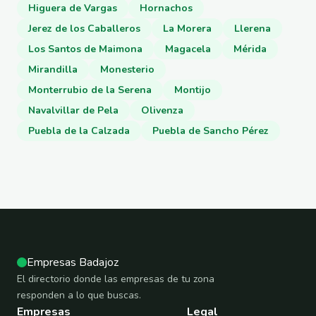
Higuera de Vargas
Hornachos
Jerez de los Caballeros
La Morera
Llerena
Los Santos de Maimona
Magacela
Mérida
Mirandilla
Monesterio
Monterrubio de la Serena
Montijo
Navalvillar de Pela
Olivenza
Puebla de la Calzada
Puebla de Sancho Pérez
Empresas Badajoz
El directorio donde las empresas de tu zona
responden a lo que buscas.
Empresas
Legal